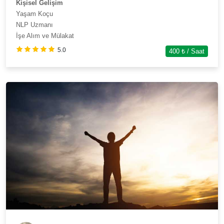
Kişisel Gelişim
Yaşam Koçu
NLP Uzmanı
İşe Alım ve Mülakat
5.0
400
₺ / Saat