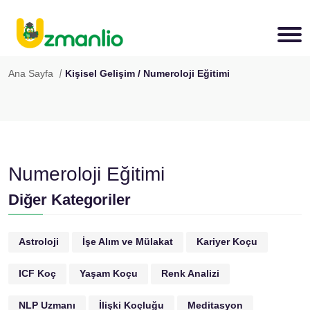
Ana Sayfa
Kişisel Gelişim / Numeroloji Eğitimi
Numeroloji Eğitimi
Diğer Kategoriler
Astroloji
İşe Alım ve Mülakat
Kariyer Koçu
ICF Koç
Yaşam Koçu
Renk Analizi
NLP Uzmanı
İlişki Koçluğu
Meditasyon