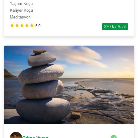
Yaşam Koçu
Kariyer Koçu
Meditasyon
5.0
320
₺ / Saat
Orhan Vuran