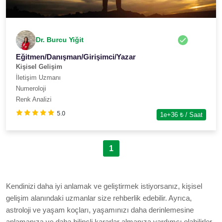
Dr. Burcu Yiğit
Eğitmen/Danışman/Girişimci/Yazar
Kişisel Gelişim
İletişim Uzmanı
Numeroloji
Renk Analizi
5.0
1e+36
₺ / Saat
1
Kendinizi daha iyi anlamak ve geliştirmek istiyorsanız, kişisel
gelişim alanındaki uzmanlar size rehberlik edebilir. Ayrıca,
astroloji ve yaşam koçları, yaşamınızı daha derinlemesine
anlamanıza ve daha bilinçli kararlar almanıza yardımcı olabilirler.