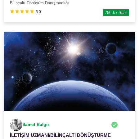
Bilinçaltı Dönüşüm Danışmanlığı
5.0
750
₺ / Saat
Samet Balgız
İLETİŞİM UZMANI/BİLİNÇALTI DÖNÜŞTÜRME