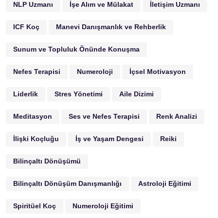
NLP Uzmanı
İşe Alım ve Mülakat
İletişim Uzmanı
ICF Koç
Manevi Danışmanlık ve Rehberlik
Sunum ve Topluluk Önünde Konuşma
Nefes Terapisi
Numeroloji
İçsel Motivasyon
Liderlik
Stres Yönetimi
Aile Dizimi
Meditasyon
Ses ve Nefes Terapisi
Renk Analizi
İlişki Koçluğu
İş ve Yaşam Dengesi
Reiki
Bilinçaltı Dönüşümü
Bilinçaltı Dönüşüm Danışmanlığı
Astroloji Eğitimi
Spiritüel Koç
Numeroloji Eğitimi