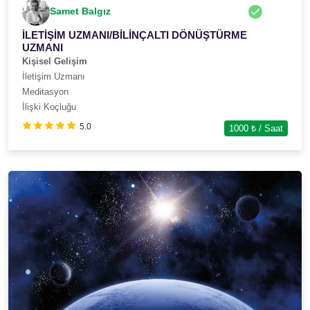
Samet Balgız
İLETİŞİM UZMANI/BİLİNÇALTI DÖNÜŞTÜRME
UZMANI
Kişisel Gelişim
İletişim Uzmanı
Meditasyon
İlişki Koçluğu
5.0
1000
₺ / Saat