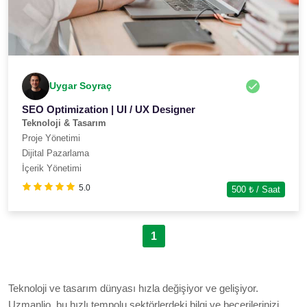
Uygar Soyraç
SEO Optimization | UI / UX Designer
Teknoloji & Tasarım
Proje Yönetimi
Dijital Pazarlama
İçerik Yönetimi
5.0
500
₺ / Saat
1
Teknoloji ve tasarım dünyası hızla değişiyor ve gelişiyor.
Uzmanlio, bu hızlı tempolu sektörlerdeki bilgi ve becerilerinizi