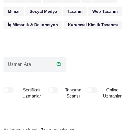
Mimar
Sosyal Medya
Tasarım
Web Tasarım
İç Mimarlık & Dekorasyon
Kurumsal Kimlik Tasarımı
Sertifikalı
Tanışma
Online
Uzmanlar
Seansı
Uzmanlar
Sistemimize kayıtlı
2
uzman bulunuyor.